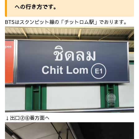
への行き方です。
BTSはスクンビット線の「チットロム駅」でおります。
↓出口②⑥番方面へ