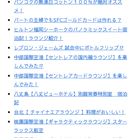
バンコクの無漂白コットン１００％が絶対オスス
メ！
パートの主婦でもSFCゴールドカードは作れる？
ヒルトン福岡シーホークのパノラミックスイート宿
泊記！ラウンジ紹介！
レブロン・ジェームズ 試合中にボトルフリップ⁉︎
中部国際空港【セントレアの国内線ラウンジ】を楽
しんでみた⁉︎
中部国際空港【セントレアカードラウンジ】を楽し
んでみた！
八丈島【八丈ビューホテル】別館常春特別室 宿泊
記
台北【 チャイナエアラウンジ 】料理がおいしい！
桃園国際空港【ギャラクティックラウンジ】スター
ラックス航空