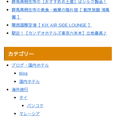
群馬県桐生市の【おすすめお土産】はシルク製品！
群馬県桐生市の美食・絶景の隠れ宿【 割烹旅館 清風
園 】
関西国際空港【 KIX AIR SIDE LOUNGE 】
駅近！【カンデオホテルズ東京六本木】立地最高♪
カテゴリー
ブログ・国内ホテル
blog
国内ホテル
海外旅行
タイ
バンコク
マレーシア